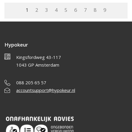
1
2
3
4
5
6
7
8
9
Hypokeur
Kingsfordweg 43-117
1043 GP Amsterdam
088 205 65 57
accountsupport@hypokeur.nl