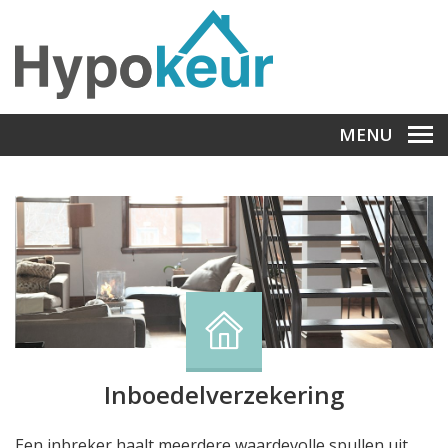
MENU
Inboedelverzekering
Een inbreker haalt meerdere waardevolle spullen uit